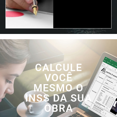
CALCULE
VOCÊ
MESMO O
INSS DA SUA
OBRA