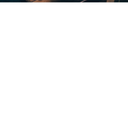
4
,2 milhões de m²
de área regularizada
+ de  
2,900
clientes atendidos
26
estados atentidos