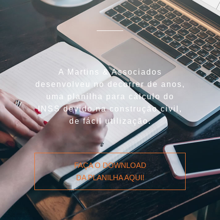
A Martins & Associados
desenvolveu no decorrer de anos,
uma planilha para cálculo do
INSS devido na construção civil,
de fácil utilização.
FAÇA O DOWNLOAD
DA PLANILHA AQUI!