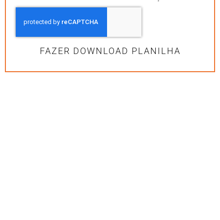
FAZER DOWNLOAD PLANILHA
Excelência em Assessoria Tributária
para Construção Civil
Consulte nossos serviços e soluções para sua
empresa.