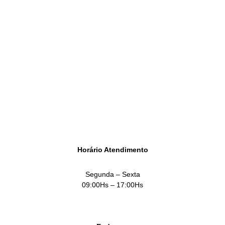
para Construção Civil
Consulte nossos serviços e soluções para sua
empresa.
SOLICITAR ATENDIMENTO
Horário Atendimento
Segunda – Sexta
09:00Hs – 17:00Hs