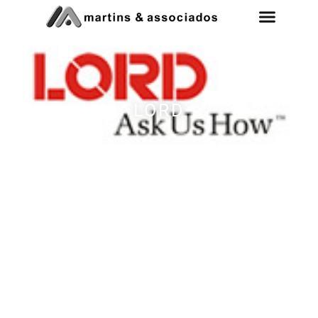
LORD
Excelência em Assessoria Tributária
para Construção Civil
Consulte nossos serviços e soluções para sua