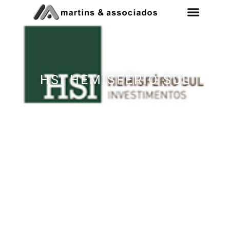
HSI HEMISFÉRIO SUL
Excelência em Assessoria Tributária
para Construção Civil
Consulte nossos serviços e soluções para sua